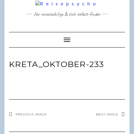
Skip
to
für reisesüchtige & sich-selbst-finder
content
Toggle Navigation
KRETA_OKTOBER-233
PREVIOUS IMAGE
NEXT IMAGE