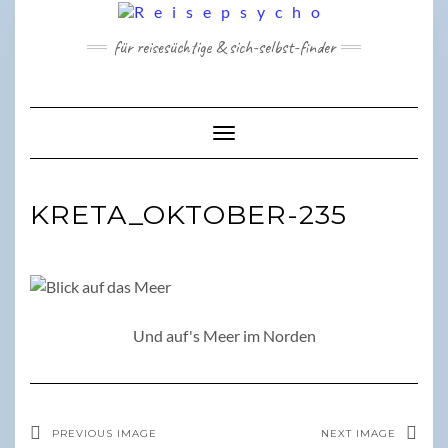
Skip
to
für reisesüchtige & sich-selbst-finder
content
Toggle Navigation
KRETA_OKTOBER-235
Und auf's Meer im Norden
PREVIOUS IMAGE
NEXT IMAGE