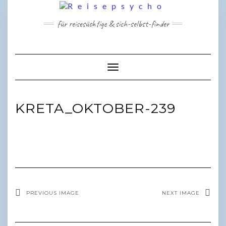
Skip
to
für reisesüchtige & sich-selbst-finder
content
Toggle Navigation
KRETA_OKTOBER-239
PREVIOUS IMAGE
NEXT IMAGE