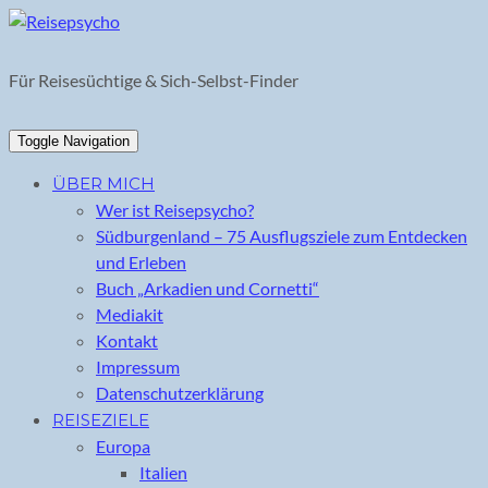
Skip
to
content
Für Reisesüchtige & Sich-Selbst-Finder
Toggle Navigation
ÜBER MICH
Wer ist Reisepsycho?
Südburgenland – 75 Ausflugsziele zum Entdecken
und Erleben
Buch „Arkadien und Cornetti“
Mediakit
Kontakt
Impressum
Datenschutzerklärung
REISEZIELE
Europa
Italien