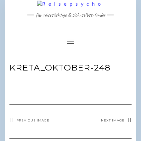
Skip
to
für reisesüchtige & sich-selbst-finder
content
Toggle Navigation
KRETA_OKTOBER-248
PREVIOUS IMAGE
NEXT IMAGE