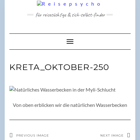
Skip
to
für reisesüchtige & sich-selbst-finder
content
Toggle Navigation
KRETA_OKTOBER-250
Von oben erblicken wir die natürlichen Wasserbecken
PREVIOUS IMAGE
NEXT IMAGE