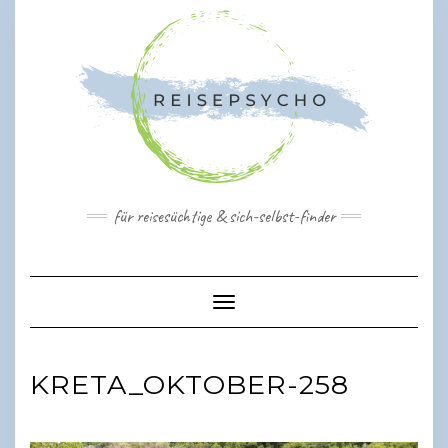
Skip
to
content
für reisesüchtige & sich-selbst-finder
Toggle Navigation
KRETA_OKTOBER-258