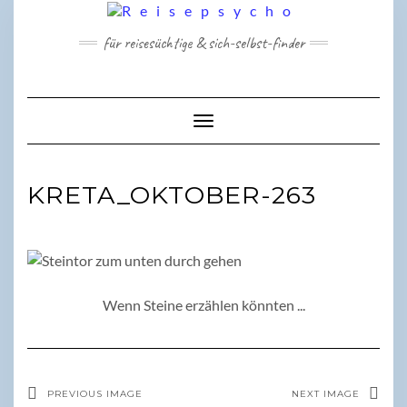
Skip
to
für reisesüchtige & sich-selbst-finder
content
Toggle Navigation
KRETA_OKTOBER-263
Wenn Steine erzählen könnten ...
PREVIOUS IMAGE
NEXT IMAGE