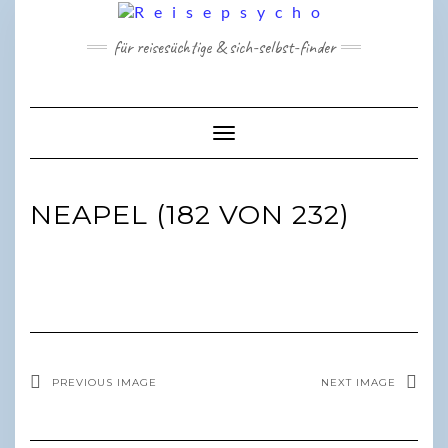
Skip
to
für reisesüchtige & sich-selbst-finder
content
Toggle Navigation
NEAPEL (182 VON 232)
PREVIOUS IMAGE
NEXT IMAGE