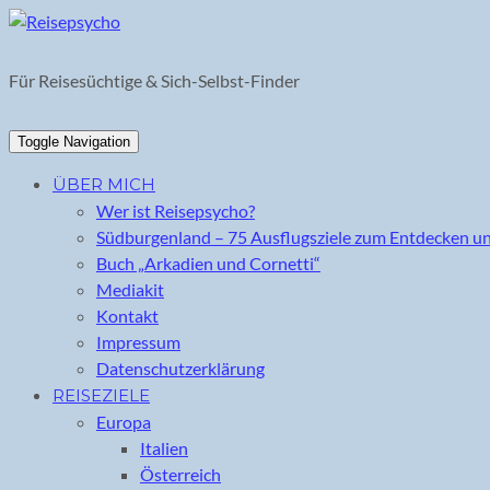
Skip
to
content
Für Reisesüchtige & Sich-Selbst-Finder
Toggle Navigation
ÜBER MICH
Wer ist Reisepsycho?
Südburgenland – 75 Ausflugsziele zum Entdecken u
Buch „Arkadien und Cornetti“
Mediakit
Kontakt
Impressum
Datenschutzerklärung
REISEZIELE
Europa
Italien
Österreich