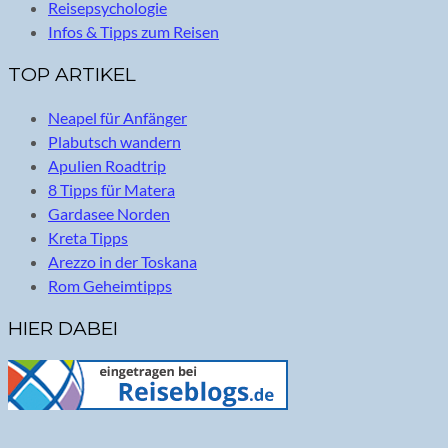
Reisepsychologie
Infos & Tipps zum Reisen
TOP ARTIKEL
Neapel für Anfänger
Plabutsch wandern
Apulien Roadtrip
8 Tipps für Matera
Gardasee Norden
Kreta Tipps
Arezzo in der Toskana
Rom Geheimtipps
HIER DABEI