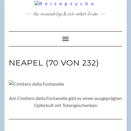
Skip
to
für reisesüchtige & sich-selbst-finder
content
Toggle Navigation
NEAPEL (70 VON 232)
Am Cimitero della Fontanelle gibt es einen ausgeprägten
Opferkult mit Totengeschenken