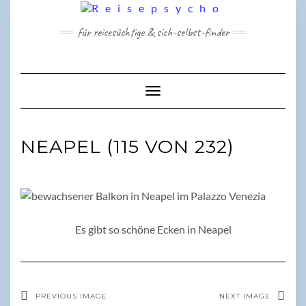
Skip
to
für reisesüchtige & sich-selbst-finder
content
Toggle Navigation
NEAPEL (115 VON 232)
Es gibt so schöne Ecken in Neapel
PREVIOUS IMAGE
NEXT IMAGE