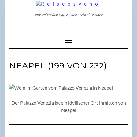
Skip
to
für reisesüchtige & sich-selbst-finder
content
Toggle Navigation
NEAPEL (199 VON 232)
Der Palazzo Venezia ist ein idyllischer Ort inmitten von
Neapel