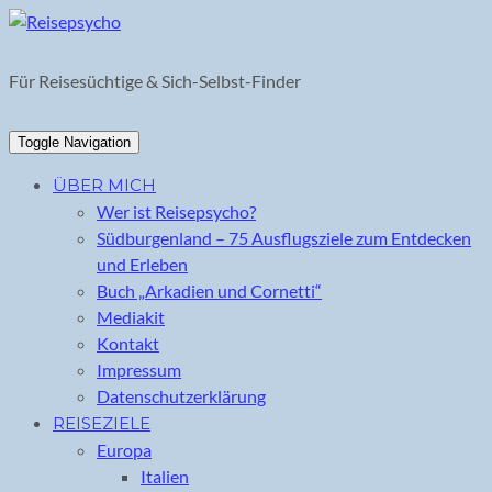
Skip
to
content
Für Reisesüchtige & Sich-Selbst-Finder
Toggle Navigation
ÜBER MICH
Wer ist Reisepsycho?
Südburgenland – 75 Ausflugsziele zum Entdecken
und Erleben
Buch „Arkadien und Cornetti“
Mediakit
Kontakt
Impressum
Datenschutzerklärung
REISEZIELE
Europa
Italien