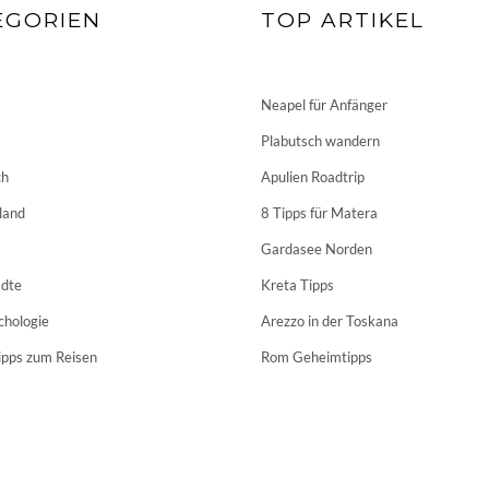
EGORIEN
TOP ARTIKEL
Neapel für Anfänger
Plabutsch wandern
ch
Apulien Roadtrip
land
8 Tipps für Matera
Gardasee Norden
dte
Kreta Tipps
chologie
Arezzo in der Toskana
ipps zum Reisen
Rom Geheimtipps