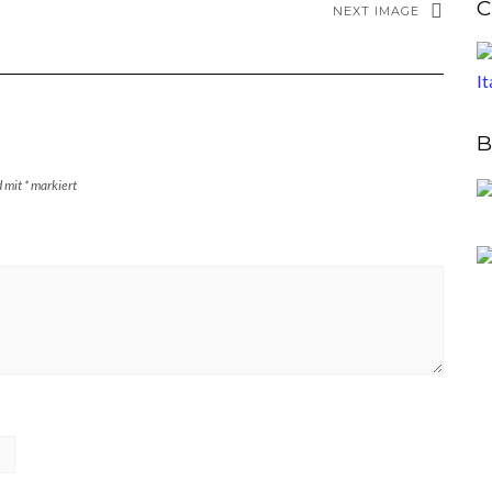
C
NEXT IMAGE
B
d mit
*
markiert