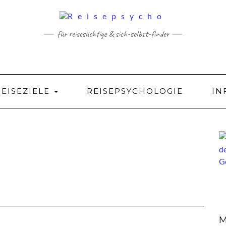
für reisesüchtige & sich-selbst-finder
REISEZIELE
REISEPSYCHOLOGIE
IN
M