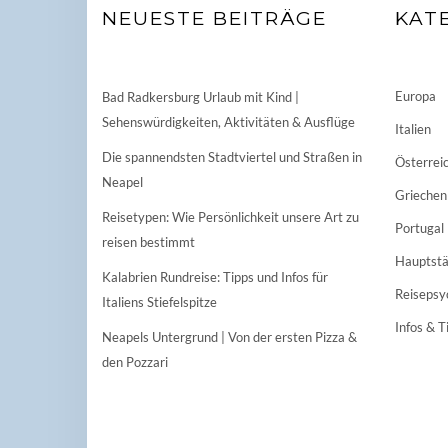
NEUESTE BEITRÄGE
KAT
Europa
Bad Radkersburg Urlaub mit Kind |
Sehenswürdigkeiten, Aktivitäten & Ausflüge
Italien
Die spannendsten Stadtviertel und Straßen in
Österrei
Neapel
Griechen
Reisetypen: Wie Persönlichkeit unsere Art zu
Portugal
reisen bestimmt
Hauptstä
Kalabrien Rundreise: Tipps und Infos für
Reisepsy
Italiens Stiefelspitze
Infos & T
Neapels Untergrund | Von der ersten Pizza &
den Pozzari