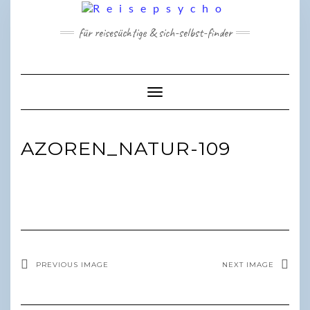
Skip
to
für reisesüchtige & sich-selbst-finder
content
Toggle Navigation
AZOREN_NATUR-109
PREVIOUS IMAGE
NEXT IMAGE