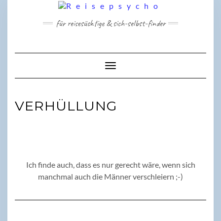
Skip
to
für reisesüchtige & sich-selbst-finder
content
Toggle Navigation
VERHÜLLUNG
Ich finde auch, dass es nur gerecht wäre, wenn sich
manchmal auch die Männer verschleiern ;-)