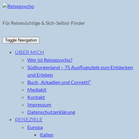
Skip
to
content
Für Reisesüchtige & Sich-Selbst-Finder
Toggle Navigation
ÜBER MICH
Wer ist Reisepsycho?
Südburgenland – 75 Ausflugsziele zum Entdecken
und Erleben
Buch „Arkadien und Cornetti“
Mediakit
Kontakt
Impressum
Datenschutzerklärung
REISEZIELE
Europa
Italien