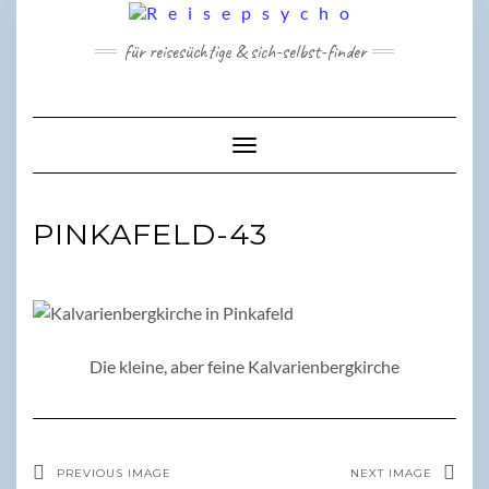
Skip
to
für reisesüchtige & sich-selbst-finder
content
Toggle Navigation
PINKAFELD-43
Die kleine, aber feine Kalvarienbergkirche
PREVIOUS IMAGE
NEXT IMAGE