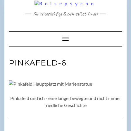
Skip
to
für reisesüchtige & sich-selbst-finder
content
Toggle Navigation
PINKAFELD-6
Pinkafeld und ich - eine lange, bewegte und nicht immer
friedliche Geschichte