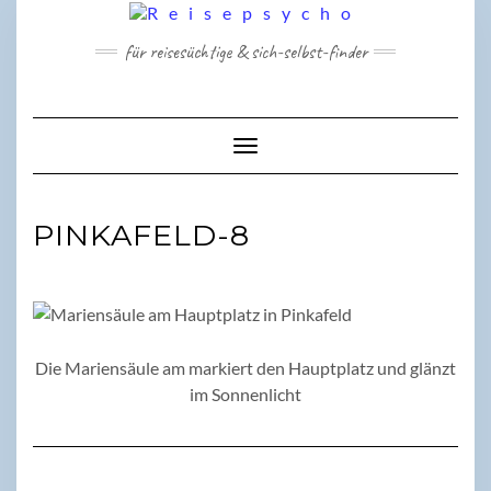
Skip
to
für reisesüchtige & sich-selbst-finder
content
Toggle Navigation
PINKAFELD-8
Die Mariensäule am markiert den Hauptplatz und glänzt
im Sonnenlicht