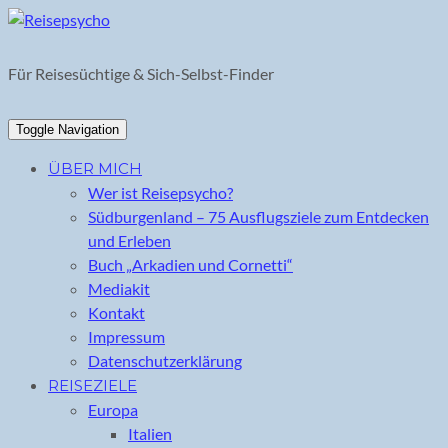
Skip
to
content
Für Reisesüchtige & Sich-Selbst-Finder
Toggle Navigation
ÜBER MICH
Wer ist Reisepsycho?
Südburgenland – 75 Ausflugsziele zum Entdecken
und Erleben
Buch „Arkadien und Cornetti“
Mediakit
Kontakt
Impressum
Datenschutzerklärung
REISEZIELE
Europa
Italien