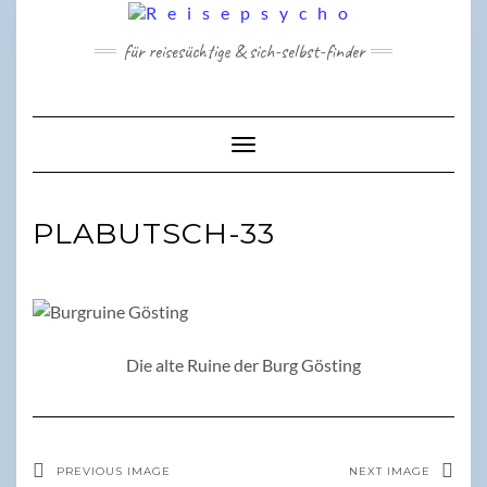
Skip
to
für reisesüchtige & sich-selbst-finder
content
Toggle Navigation
PLABUTSCH-33
Die alte Ruine der Burg Gösting
PREVIOUS IMAGE
NEXT IMAGE