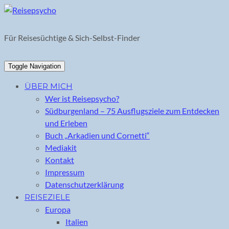
Skip
to
content
Für Reisesüchtige & Sich-Selbst-Finder
Toggle Navigation
ÜBER MICH
Wer ist Reisepsycho?
Südburgenland – 75 Ausflugsziele zum Entdecken
und Erleben
Buch „Arkadien und Cornetti“
Mediakit
Kontakt
Impressum
Datenschutzerklärung
REISEZIELE
Europa
Italien