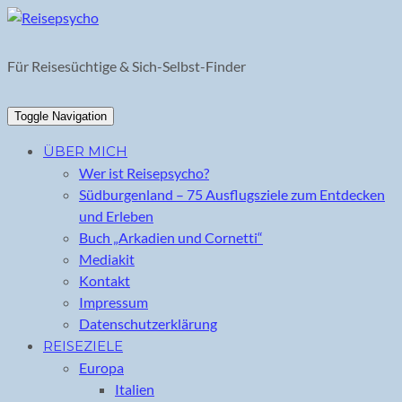
Skip
to
content
Für Reisesüchtige & Sich-Selbst-Finder
Toggle Navigation
ÜBER MICH
Wer ist Reisepsycho?
Südburgenland – 75 Ausflugsziele zum Entdecken
und Erleben
Buch „Arkadien und Cornetti“
Mediakit
Kontakt
Impressum
Datenschutzerklärung
REISEZIELE
Europa
Italien