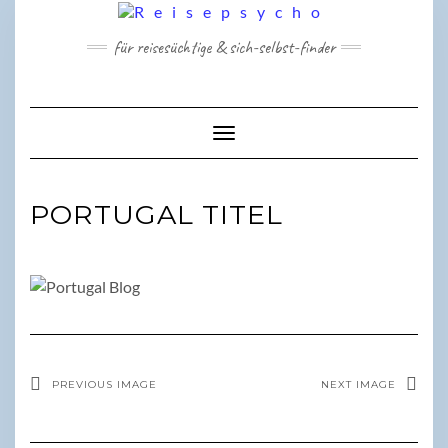
Skip
to
für reisesüchtige & sich-selbst-finder
content
Toggle Navigation
PORTUGAL TITEL
PREVIOUS IMAGE
NEXT IMAGE