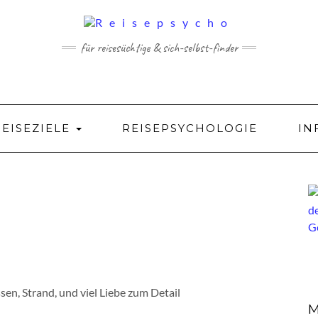
für reisesüchtige & sich-selbst-finder
REISEZIELE
REISEPSYCHOLOGIE
IN
ssen, Strand, und viel Liebe zum Detail
M