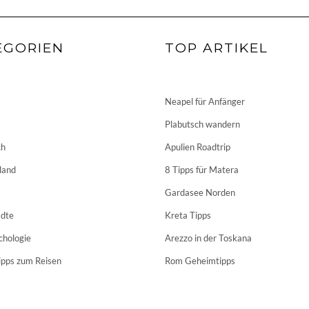
EGORIEN
TOP ARTIKEL
Neapel für Anfänger
Plabutsch wandern
ch
Apulien Roadtrip
land
8 Tipps für Matera
Gardasee Norden
dte
Kreta Tipps
chologie
Arezzo in der Toskana
ipps zum Reisen
Rom Geheimtipps