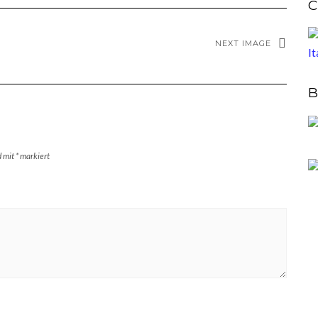
C
NEXT IMAGE
B
d mit
*
markiert