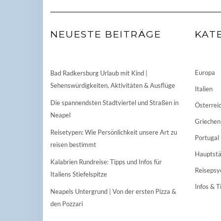
NEUESTE BEITRÄGE
KAT
Europa
Bad Radkersburg Urlaub mit Kind |
Sehenswürdigkeiten, Aktivitäten & Ausflüge
Italien
Die spannendsten Stadtviertel und Straßen in
Österrei
Neapel
Griechen
Reisetypen: Wie Persönlichkeit unsere Art zu
Portugal
reisen bestimmt
Hauptstä
Kalabrien Rundreise: Tipps und Infos für
Reisepsy
Italiens Stiefelspitze
Infos & T
Neapels Untergrund | Von der ersten Pizza &
den Pozzari