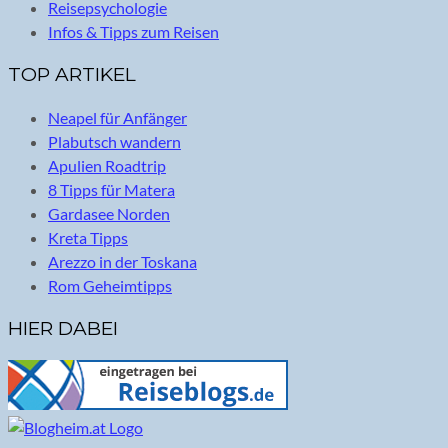
Reisepsychologie
Infos & Tipps zum Reisen
TOP ARTIKEL
Neapel für Anfänger
Plabutsch wandern
Apulien Roadtrip
8 Tipps für Matera
Gardasee Norden
Kreta Tipps
Arezzo in der Toskana
Rom Geheimtipps
HIER DABEI