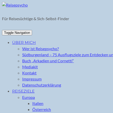
Skip
to
content
Für Reisesüchtige & Sich-Selbst-Finder
Toggle Navigation
ÜBER MICH
Wer ist Reisepsycho?
Südburgenland – 75 Ausflugsziele zum Entdecken u
Buch „Arkadien und Cornetti“
Mediakit
Kontakt
Impressum
Datenschutzerklärung
REISEZIELE
Europa
Italien
Österreich