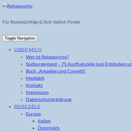
Skip
to
content
Für Reisesüchtige & Sich-Selbst-Finder
Toggle Navigation
ÜBER MICH
Wer ist Reisepsycho?
Südburgenland – 75 Ausflugsziele zum Entdecken u
Buch „Arkadien und Cornetti“
Mediakit
Kontakt
Impressum
Datenschutzerklärung
REISEZIELE
Europa
Italien
Österreich