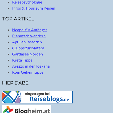
Reisepsychologie
Infos & Tipps zum Reisen
TOP ARTIKEL
Neapel für Anfänger
Plabutsch wandern
Apulien Roadtrip
8 Tipps für Matera
Gardasee Norden
Kreta Tipps
Arezzo in der Toskana
Rom Geheimtipps
HIER DABEI