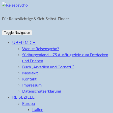
Skip
to
content
Für Reisesüchtige & Sich-Selbst-Finder
Toggle Navigation
ÜBER MICH
Wer ist Reisepsycho?
Südburgenland – 75 Ausflugsziele zum Entdecken
und Erleben
Buch „Arkadien und Cornetti“
Mediakit
Kontakt
Impressum
Datenschutzerklärung
REISEZIELE
Europa
Italien