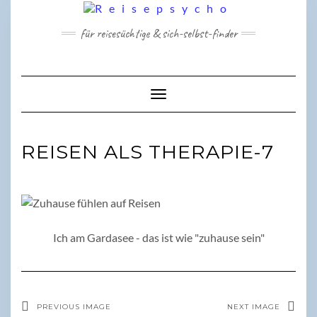
Skip
to
für reisesüchtige & sich-selbst-finder
content
Toggle Navigation
REISEN ALS THERAPIE-7
Ich am Gardasee - das ist wie "zuhause sein"
PREVIOUS IMAGE
NEXT IMAGE