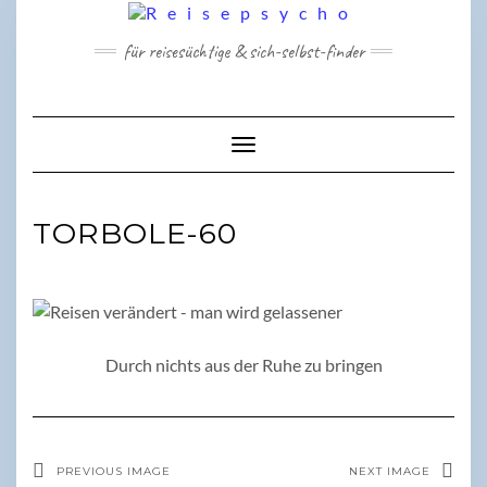
Skip
to
für reisesüchtige & sich-selbst-finder
content
Toggle Navigation
TORBOLE-60
Durch nichts aus der Ruhe zu bringen
PREVIOUS IMAGE
NEXT IMAGE