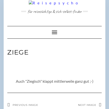
Skip
to
für reisesüchtige & sich-selbst-finder
content
Toggle Navigation
ZIEGE
Auch "Ziegisch" klappt mittlerweile ganz gut ;-)
PREVIOUS IMAGE
NEXT IMAGE