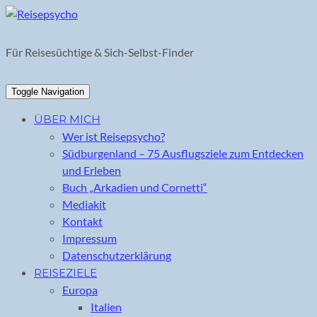
Skip
to
content
Für Reisesüchtige & Sich-Selbst-Finder
Toggle Navigation
ÜBER MICH
Wer ist Reisepsycho?
Südburgenland – 75 Ausflugsziele zum Entdecken
und Erleben
Buch „Arkadien und Cornetti“
Mediakit
Kontakt
Impressum
Datenschutzerklärung
REISEZIELE
Europa
Italien