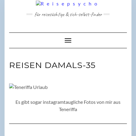
Skip
to
für reisesüchtige & sich-selbst-finder
content
Toggle Navigation
REISEN DAMALS-35
Es gibt sogar instagramtaugliche Fotos von mir aus
Teneriffa