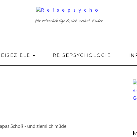
für reisesüchtige & sich-selbst-finder
REISEZIELE
REISEPSYCHOLOGIE
IN
 Papas Schoß - und ziemlich müde
M