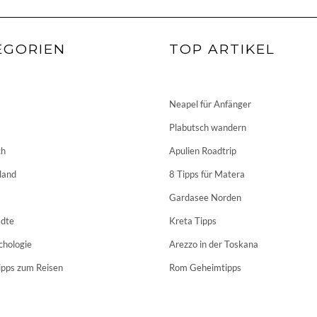
EGORIEN
TOP ARTIKEL
Neapel für Anfänger
Plabutsch wandern
ch
Apulien Roadtrip
land
8 Tipps für Matera
Gardasee Norden
dte
Kreta Tipps
chologie
Arezzo in der Toskana
ipps zum Reisen
Rom Geheimtipps