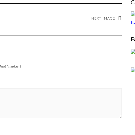
C
NEXT IMAGE
B
d mit
*
markiert