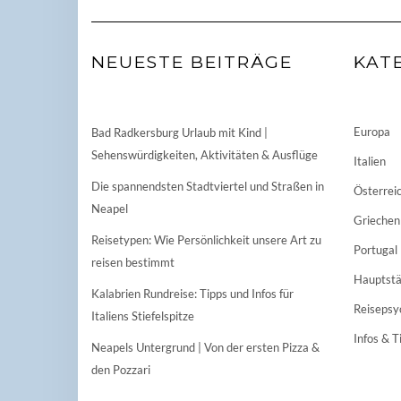
NEUESTE BEITRÄGE
KAT
Europa
Bad Radkersburg Urlaub mit Kind |
Sehenswürdigkeiten, Aktivitäten & Ausflüge
Italien
Die spannendsten Stadtviertel und Straßen in
Österrei
Neapel
Griechen
Reisetypen: Wie Persönlichkeit unsere Art zu
Portugal
reisen bestimmt
Hauptstä
Kalabrien Rundreise: Tipps und Infos für
Reisepsy
Italiens Stiefelspitze
Infos & T
Neapels Untergrund | Von der ersten Pizza &
den Pozzari