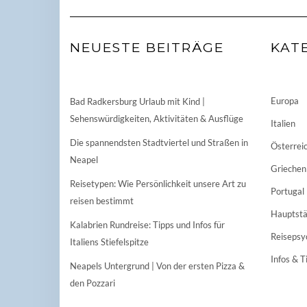
NEUESTE BEITRÄGE
KAT
Europa
Bad Radkersburg Urlaub mit Kind |
Sehenswürdigkeiten, Aktivitäten & Ausflüge
Italien
Die spannendsten Stadtviertel und Straßen in
Österrei
Neapel
Griechen
Reisetypen: Wie Persönlichkeit unsere Art zu
Portugal
reisen bestimmt
Hauptstä
Kalabrien Rundreise: Tipps und Infos für
Reisepsy
Italiens Stiefelspitze
Infos & T
Neapels Untergrund | Von der ersten Pizza &
den Pozzari