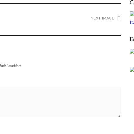
C
NEXT IMAGE
B
d mit
*
markiert