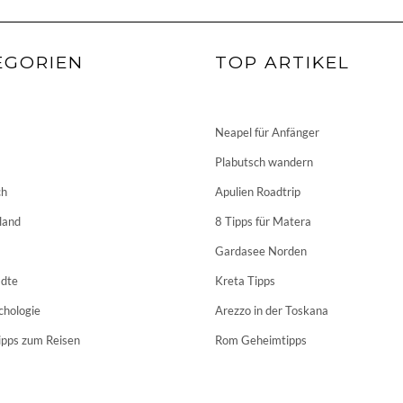
EGORIEN
TOP ARTIKEL
Neapel für Anfänger
Plabutsch wandern
ch
Apulien Roadtrip
land
8 Tipps für Matera
Gardasee Norden
dte
Kreta Tipps
chologie
Arezzo in der Toskana
ipps zum Reisen
Rom Geheimtipps