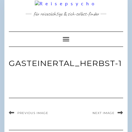
Skip
to
für reisesüchtige & sich-selbst-finder
content
Toggle Navigation
GASTEINERTAL_HERBST-1
PREVIOUS IMAGE
NEXT IMAGE