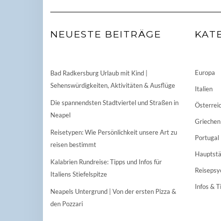
NEUESTE BEITRÄGE
KAT
Europa
Bad Radkersburg Urlaub mit Kind |
Sehenswürdigkeiten, Aktivitäten & Ausflüge
Italien
Die spannendsten Stadtviertel und Straßen in
Österrei
Neapel
Griechen
Reisetypen: Wie Persönlichkeit unsere Art zu
Portugal
reisen bestimmt
Hauptstä
Kalabrien Rundreise: Tipps und Infos für
Reisepsy
Italiens Stiefelspitze
Infos & T
Neapels Untergrund | Von der ersten Pizza &
den Pozzari