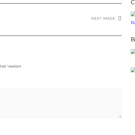
C
NEXT IMAGE
B
d mit
*
markiert