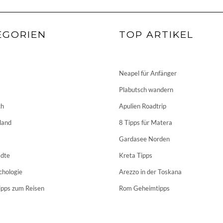
EGORIEN
TOP ARTIKEL
Neapel für Anfänger
Plabutsch wandern
ch
Apulien Roadtrip
land
8 Tipps für Matera
Gardasee Norden
dte
Kreta Tipps
chologie
Arezzo in der Toskana
ipps zum Reisen
Rom Geheimtipps