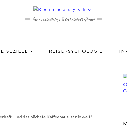
für reisesüchtige & sich-selbst-finder
REISEZIELE
REISEPSYCHOLOGIE
IN
rhaft. Und das nächste Kaffeehaus ist nie weit!
M