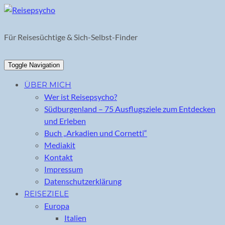
Skip
to
content
Für Reisesüchtige & Sich-Selbst-Finder
Toggle Navigation
ÜBER MICH
Wer ist Reisepsycho?
Südburgenland – 75 Ausflugsziele zum Entdecken
und Erleben
Buch „Arkadien und Cornetti“
Mediakit
Kontakt
Impressum
Datenschutzerklärung
REISEZIELE
Europa
Italien