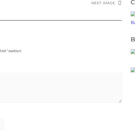
C
NEXT IMAGE
B
d mit
*
markiert