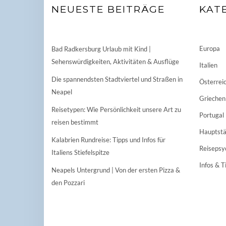
NEUESTE BEITRÄGE
KAT
Europa
Bad Radkersburg Urlaub mit Kind |
Sehenswürdigkeiten, Aktivitäten & Ausflüge
Italien
Die spannendsten Stadtviertel und Straßen in
Österrei
Neapel
Griechen
Reisetypen: Wie Persönlichkeit unsere Art zu
Portugal
reisen bestimmt
Hauptstä
Kalabrien Rundreise: Tipps und Infos für
Reisepsy
Italiens Stiefelspitze
Infos & T
Neapels Untergrund | Von der ersten Pizza &
den Pozzari