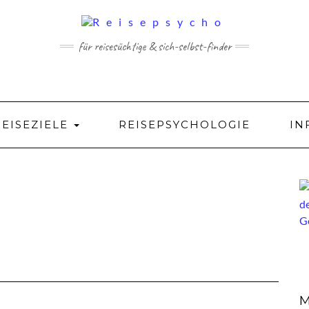
für reisesüchtige & sich-selbst-finder
REISEZIELE
REISEPSYCHOLOGIE
IN
M