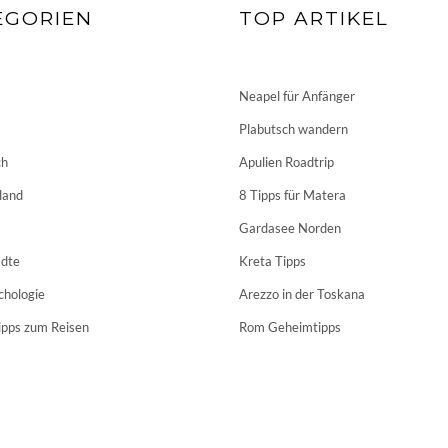
EGORIEN
TOP ARTIKEL
Neapel für Anfänger
Plabutsch wandern
ch
Apulien Roadtrip
land
8 Tipps für Matera
Gardasee Norden
dte
Kreta Tipps
chologie
Arezzo in der Toskana
ipps zum Reisen
Rom Geheimtipps