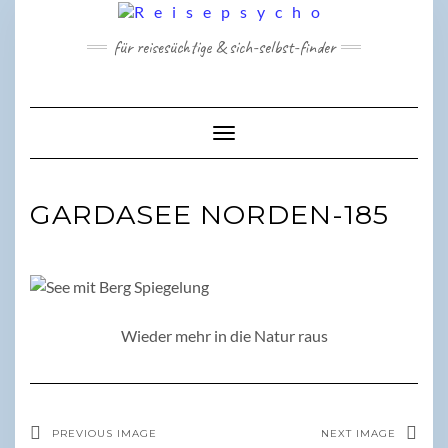
Skip
to
für reisesüchtige & sich-selbst-finder
content
Toggle Navigation
GARDASEE NORDEN-185
Wieder mehr in die Natur raus
PREVIOUS IMAGE
NEXT IMAGE