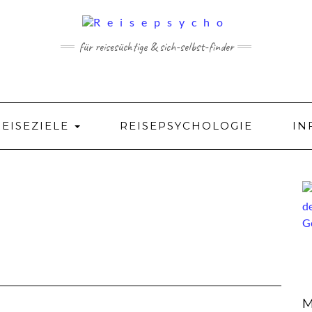
für reisesüchtige & sich-selbst-finder
REISEZIELE
REISEPSYCHOLOGIE
IN
M