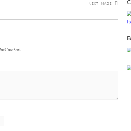
C
NEXT IMAGE
B
d mit
*
markiert