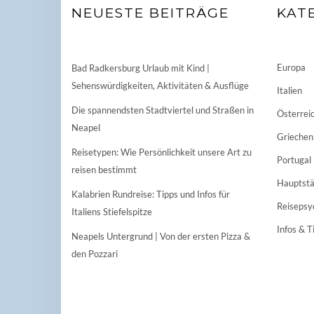
NEUESTE BEITRÄGE
KAT
Europa
Bad Radkersburg Urlaub mit Kind |
Sehenswürdigkeiten, Aktivitäten & Ausflüge
Italien
Die spannendsten Stadtviertel und Straßen in
Österrei
Neapel
Griechen
Reisetypen: Wie Persönlichkeit unsere Art zu
Portugal
reisen bestimmt
Hauptstä
Kalabrien Rundreise: Tipps und Infos für
Reisepsy
Italiens Stiefelspitze
Infos & T
Neapels Untergrund | Von der ersten Pizza &
den Pozzari