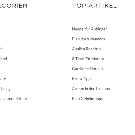
EGORIEN
TOP ARTIKEL
Neapel für Anfänger
Plabutsch wandern
ch
Apulien Roadtrip
land
8 Tipps für Matera
Gardasee Norden
dte
Kreta Tipps
chologie
Arezzo in der Toskana
ipps zum Reisen
Rom Geheimtipps