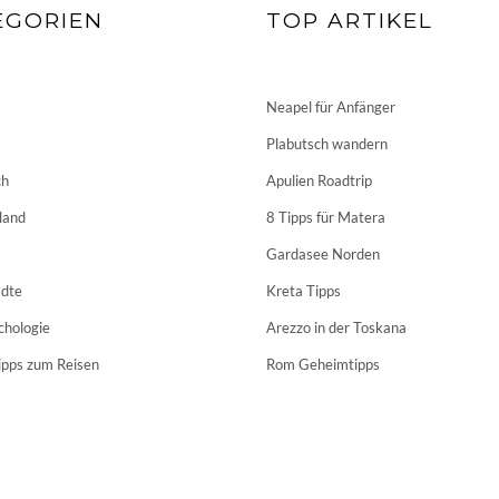
EGORIEN
TOP ARTIKEL
Neapel für Anfänger
Plabutsch wandern
ch
Apulien Roadtrip
land
8 Tipps für Matera
Gardasee Norden
dte
Kreta Tipps
chologie
Arezzo in der Toskana
ipps zum Reisen
Rom Geheimtipps