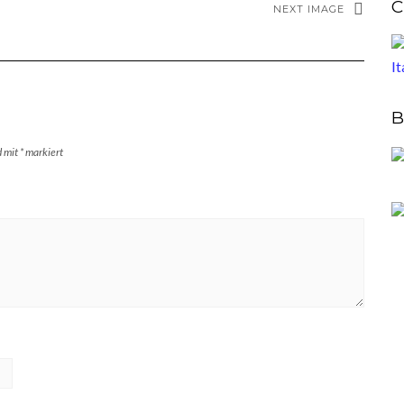
C
NEXT IMAGE
B
d mit
*
markiert