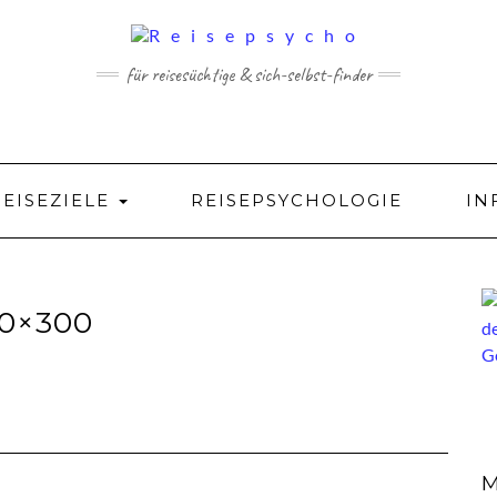
für reisesüchtige & sich-selbst-finder
REISEZIELE
REISEPSYCHOLOGIE
IN
0×300
M