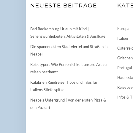
NEUESTE BEITRÄGE
KAT
Europa
Bad Radkersburg Urlaub mit Kind |
Sehenswürdigkeiten, Aktivitäten & Ausflüge
Italien
Die spannendsten Stadtviertel und Straßen in
Österrei
Neapel
Griechen
Reisetypen: Wie Persönlichkeit unsere Art zu
Portugal
reisen bestimmt
Hauptstä
Kalabrien Rundreise: Tipps und Infos für
Reisepsy
Italiens Stiefelspitze
Infos & T
Neapels Untergrund | Von der ersten Pizza &
den Pozzari