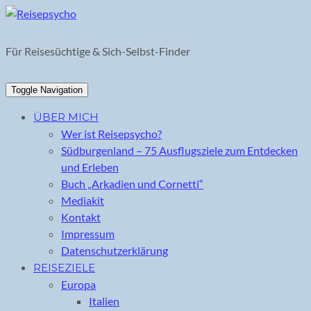
Skip
to
content
Für Reisesüchtige & Sich-Selbst-Finder
Toggle Navigation
ÜBER MICH
Wer ist Reisepsycho?
Südburgenland – 75 Ausflugsziele zum Entdecken
und Erleben
Buch „Arkadien und Cornetti“
Mediakit
Kontakt
Impressum
Datenschutzerklärung
REISEZIELE
Europa
Italien