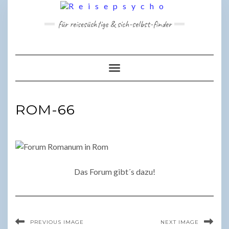
Skip
to
für reisesüchtige & sich-selbst-finder
content
Toggle Navigation
ROM-66
Das Forum gibt´s dazu!
PREVIOUS IMAGE
NEXT IMAGE