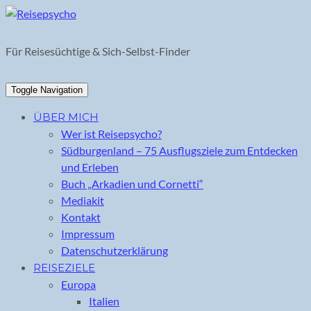
Skip
to
content
Für Reisesüchtige & Sich-Selbst-Finder
Toggle Navigation
ÜBER MICH
Wer ist Reisepsycho?
Südburgenland – 75 Ausflugsziele zum Entdecken
und Erleben
Buch „Arkadien und Cornetti“
Mediakit
Kontakt
Impressum
Datenschutzerklärung
REISEZIELE
Europa
Italien