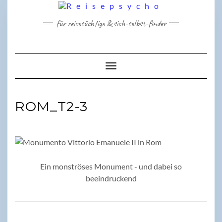
Skip
to
für reisesüchtige & sich-selbst-finder
content
Toggle Navigation
ROM_T2-3
Ein monströses Monument - und dabei so
beeindruckend