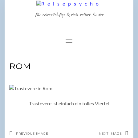
Skip
to
für reisesüchtige & sich-selbst-finder
content
Toggle Navigation
ROM
Trastevere ist einfach ein tolles Viertel
PREVIOUS IMAGE
NEXT IMAGE