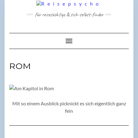
Skip
to
für reisesüchtige & sich-selbst-finder
content
Toggle Navigation
ROM
Mit so einem Ausblick picknickt es sich eigentlich ganz
fein